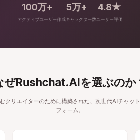
100万+
5万+
4.8★
アクティブユーザー
作成キャラクター数
ユーザー評価
なぜRushchat.AIを選ぶのか
むクリエイターのために構築された、次世代AIチャッ
フォーム。