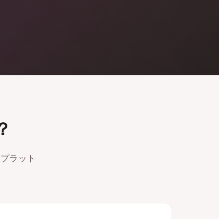
？
トプラット