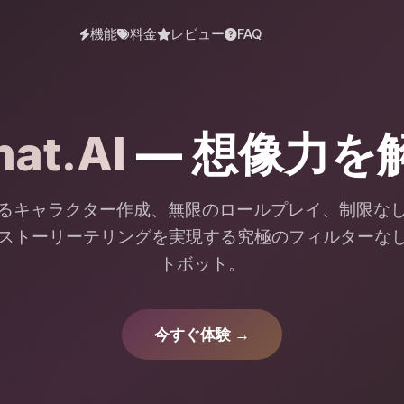
機能
料金
レビュー
FAQ
at.AI
— 想像力を
るキャラクター作成、無限のロールプレイ、制限な
ストーリーテリングを実現する究極のフィルターなし
トボット。
今すぐ体験 →