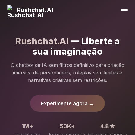
Rushchat.AI
Rushchat.AI
— Liberte a
sua imaginação
O chatbot de IA sem filtros definitivo para criação
imersiva de personagens, roleplay sem limites e
narrativas criativas sem restrições.
Experimente agora →
1M+
50K+
4.8★
Usuários ativos
Personagens criados
Avaliação dos usuários