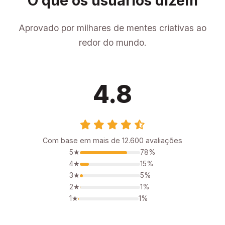
O que os usuários dizem
Aprovado por milhares de mentes criativas ao
redor do mundo.
4.8
Com base em mais de 12.600 avaliações
5★
78%
4★
15%
3★
5%
2★
1%
1★
1%