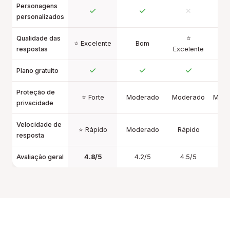
Personagens
personalizados
Qualidade das
⭐
⭐ Excelente
Bom
B
respostas
Excelente
Plano gratuito
Proteção de
⭐ Forte
Moderado
Moderado
Mode
privacidade
Velocidade de
⭐ Rápido
Moderado
Rápido
Le
resposta
Avaliação geral
4.8/5
4.2/5
4.5/5
4.