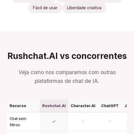
Fácil de usar
Liberdade criativa
Rushchat.AI vs concorrentes
Veja como nos comparamos com outras
plataformas de chat de IA.
Recurso
Rushchat.AI
Character.AI
ChatGPT
Janit
Chat sem
filtros